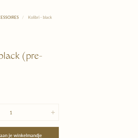
ESSOIRES
/
Kolibri - black
 black (pre-
 aan je winkelmandje