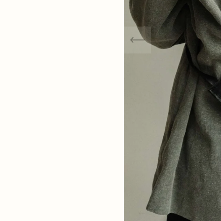
worden, dat betekent dat ook
n veranderen. Een beetje
iete jeans: die neemt ook wat
t zich mee 'along the way'.