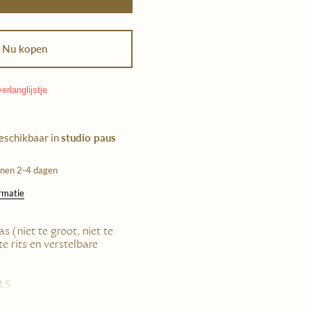
Nu kopen
erlanglijstje
beschikbaar in
studio paus
nnen 2-4 dagen
ormatie
s (niet te groot, niet te
te rits en verstelbare
LS
Nederland