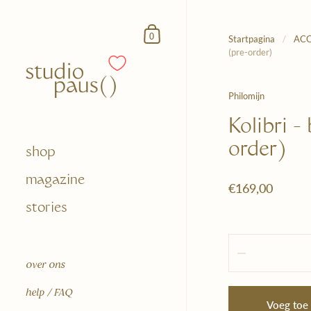
Doorgaan naar het artikel
Winkelmandje
0
Startpagina
/
ACC
(pre-order)
Philomijn
Kolibri -
order)
shop
magazine
€169,00
stories
Hoeveelheid
over ons
help / FAQ
Voeg toe