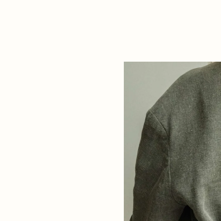
lijkse benodigdheden
e tas opbergen. De tas sluit
zij de verstelbare
je de tas crossbody dragen.
x diepte ongeveer: 18 cm x
ximaal 135 cm
liaans plantaardig gelooid
 is een natuurproduct en
j, een eigen karakter. Wees
voor fijne lijntjes: ze tonen
glimlach zat. :) Het leder zal