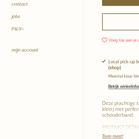
contact
jobs
PAUS+
Voeg toe aan je v
mijn account
Local pick-up 
(shop)
Meestal klaar bi
Bekijk winkelinf
Deze prachtige ta
klein) met perfec
schouderband.
PRODUCT DETAI
Handgemaakt in 
Toon meer!