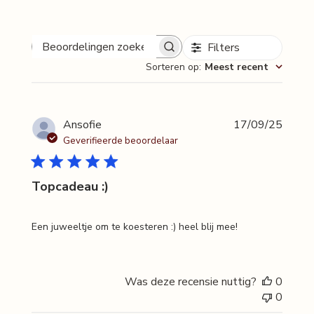
Over de maker
Lou's grote droom? Jullie kleine, ethische schatten aanbieden.
Sierraden die een ziel hebben. Haar project is dan ook opgebouwd
Filters
Beoordelingen
vanuit die waarden: het artisanale, het handgemaakte, lokale
Sorteren op
:
Meest recent
zoeken
economie, duurzaamheid, menselijkheid en authenticiteit. Alles klopt
aan dit verhaal, tot in de aller-, allerkleinste details.
Publi
Ansofie
17/09/25
Geverifieerde beoordelaar
Topcadeau :)
Een juweeltje om te koesteren :) heel blij mee!
Was deze recensie nuttig?
0
0