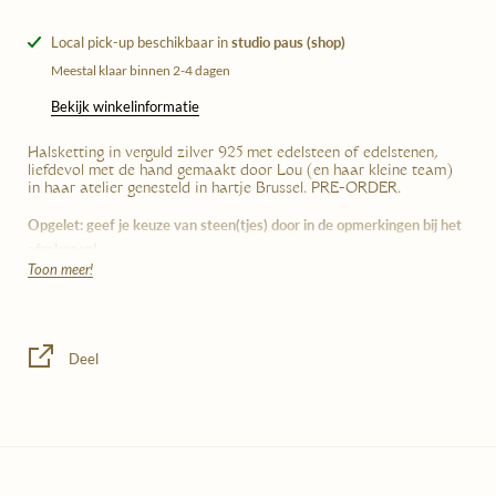
Local pick-up beschikbaar in
studio paus (shop)
Meestal klaar binnen 2-4 dagen
Bekijk winkelinformatie
Halsketting in verguld zilver 925 met edelsteen of edelstenen,
liefdevol met de hand gemaakt door Lou (en haar kleine team)
in haar atelier genesteld in hartje Brussel. PRE-ORDER.
Opgelet: geef je keuze van steen(tjes) door in de opmerkingen bij het
afrekenen!
Toon meer!
Bij dit juweel is een gravure gratis inbegrepen! Heb je graag een
gravure? Laat de tekst dan na in de opmerkingen bij het afrekenen,
samen met je keuze van steen(tjes) (opgelet, max 25 tekens). 2 jaar
garantie.
Deel
Lengte: 42 - 46 cm. Maat van de hanger: 13 x 12 mm. Maat van de
stenen: 2mm + 1,5mm + 1,5mm.
Wanneer je dit juweel bestelt, doe je een
pre-order
. De levertermijn
bedraagt hierdoor 4 tot 6 weken voor elk op maat afgewerkt