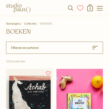
Winkelmandje
0
Doorgaan naar het artikel
Startpagina
/
Collecties
/
BOEKEN
BOEKEN
Filteren en sorteren
123 producten