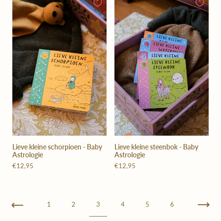
Lieve kleine schorpioen - Baby
Lieve kleine steenbok - Baby
Astrologie
Astrologie
€12,95
€12,95
Vorige
1
2
3
4
5
6
Volg