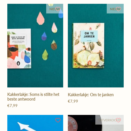
NIEUW
NIEUW
Kakkerlakje: Soms is stilte het
Kakkerlakje: Om te janken
beste antwoord
€7,99
€7,99
UITVERKOCHT