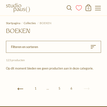
Winkelmandje
0
Doorgaan naar het artikel
Startpagina
/
Collecties
/
BOEKEN
BOEKEN
Filteren en sorteren
123 producten
Op dit moment bieden we geen producten aan in deze categorie.
Vorige
1
…
5
6
Volgende