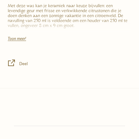
Met deze was kan je keramiek naar keuze bijvullen: e
en
levendige geur met frisse en verkwikkende citrustonen die je
doen denken aan een zonnige vakantie in een citroenveld.
De
navulling van 250 ml is voldoende om een houder van 250 ml te
vullen, ongeveer 8 cm x 9 cm groot.
Toon meer!
Plaats het open zakje in een pan met heet water en laat het ongeveer
15 minuten smelten.
Deel
Plaats de lont in het midden van de houder.
Giet de gesmolten en geparfumeerde was in de houder van uw keuze.
Wacht minstens 2 uur tot de was volledig is uitgehard.
Het bevat :