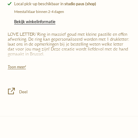
Local pick-up beschikbaar in
studio paus (shop)
Meestal klaar binnen 2-4 dagen
Bekijk winkelinformatie
LOVE LETTER/ Ring in massief goud met kleine pastille en effen
afwerking. De ring kan gepersonaliseerd worden met 1 drukletter:
laat ons in de opmerkingen bij je bestelling weten welke letter
dat voor jou mag zijn! Deze creatie wordt liefdevol met de hand
gemaakt in Brussel.
Wanneer je dit juweel bestelt, doe je een
pre-order
. Elk sieraad
Toon meer!
wordt met erg veel zorg bij ons gemaakt, op aanvraag. De
levertermijn bedraagt hierdoor
een viertal
weken
.
Het gaat om een
op maat gemaakt juweeltje dat je niet kan ruilen, ga dus met veel
zorg de juiste maat na alvorens je bestelling te plaatsen.
Deel
Levenslange garantie
Dit is een juweel in massief goud: je kan 'm dus voor eeuwig en één
dag dragen zonder schrik te hebben dat de kleur verandert. Goed
nieuws, toch?