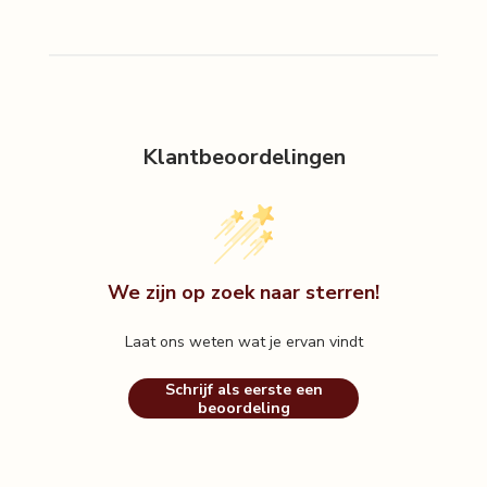
Over de maker
Lou's grote droom? Jullie kleine, ethische schatten aanbieden.
Sierraden die een ziel hebben. Haar project is dan ook opgebouwd
vanuit die waarden: het artisanale, het handgemaakte, lokale
economie, duurzaamheid, menselijkheid en authenticiteit. Alles klopt
Klantbeoordelingen
aan dit verhaal, tot in de aller-, allerkleinste details.
We zijn op zoek naar sterren!
Laat ons weten wat je ervan vindt
Schrijf als eerste een
beoordeling