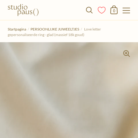
Winkelmandje
0
Doorgaan naar het artikel
Startpagina
/
PERSOONLIJKE JUWEELTJES
/
Love letter
gepersonaliseerde ring - glad (massief 18k goud)