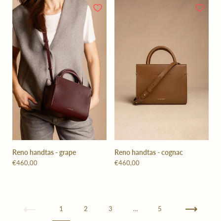
Reno handtas - grape
Reno handtas - cognac
€460,00
€460,00
Vorige
1
2
3
…
5
Volgende