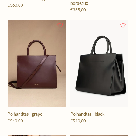
bordeaux
€360,00
€365,00
Po handtas - grape
Po handtas - black
€540,00
€540,00