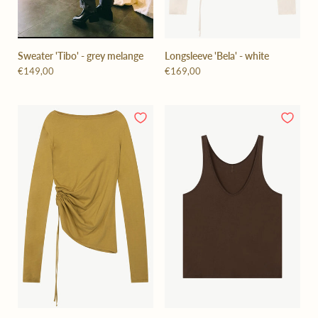
Sweater 'Tibo' - grey melange
Longsleeve 'Bela' - white
€149,00
€169,00