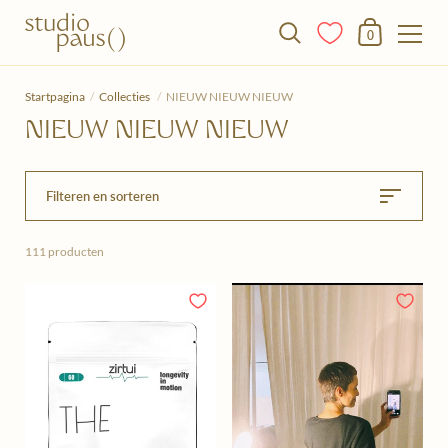
Winkelmandje
0
Doorgaan naar het artikel
Startpagina
/
Collecties
/
NIEUW NIEUW NIEUW
NIEUW NIEUW NIEUW
Filteren en sorteren
111 producten