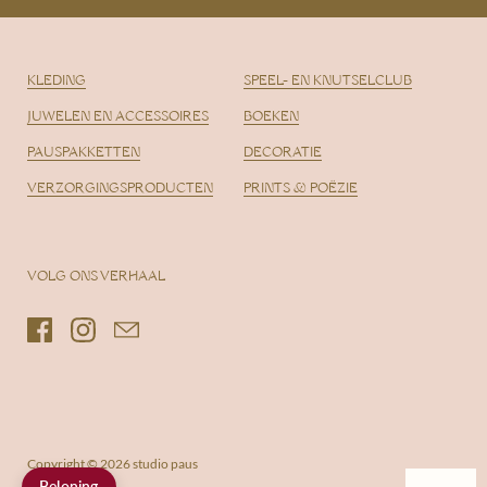
KLEDING
SPEEL- EN KNUTSELCLUB
JUWELEN EN ACCESSOIRES
BOEKEN
PAUSPAKKETTEN
DECORATIE
VERZORGINGSPRODUCTEN
PRINTS & POËZIE
VOLG ONS VERHAAL
Facebook
Instagram
Email
Copyright © 2026
studio paus
Beloning