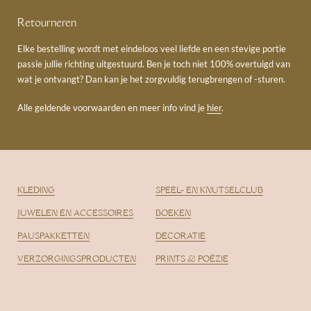
Retourneren
Elke bestelling wordt met eindeloos veel liefde en een stevige portie
passie jullie richting uitgestuurd. Ben je toch niet 100% overtuigd van
wat je ontvangt? Dan kan je het zorgvuldig terugbrengen of -sturen.
Alle geldende voorwaarden en meer info vind je
hier
.
KLEDING
SPEEL- EN KNUTSELCLUB
JUWELEN EN ACCESSOIRES
BOEKEN
PAUSPAKKETTEN
DECORATIE
VERZORGINGSPRODUCTEN
PRINTS & POËZIE