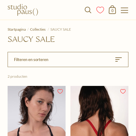
Winkelmandje
0
Doorgaan naar het artikel
Startpagina
/
Collecties
/
SAUCY SALE
SAUCY SALE
Filteren en sorteren
2 producten