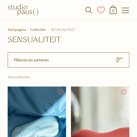
Winkelmandje
0
Doorgaan naar het artikel
Startpagina
/
Collecties
/
SENSUALITEIT
SENSUALITEIT
Filteren en sorteren
68 producten