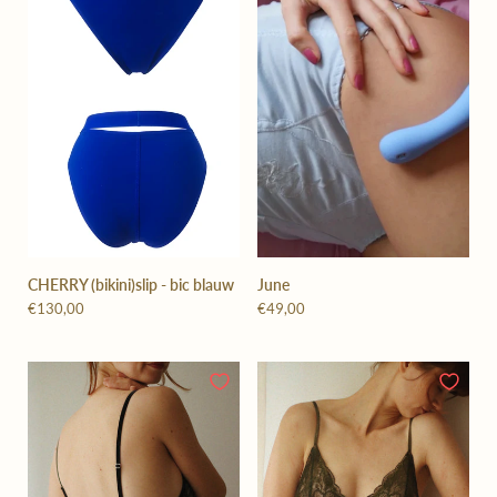
CHERRY (bikini)slip - bic blauw
June
€130,00
€49,00