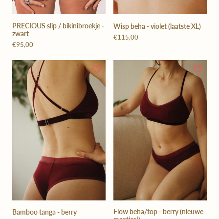
PRECIOUS slip / bikinibroekje -
Wisp beha - violet (laatste XL)
zwart
€115,00
€95,00
Flow beha/top - berry (nieuwe
Bamboo tanga - berry