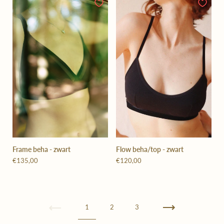
Frame beha - zwart
Flow beha/top - zwart
€135,00
€120,00
Vorige
1
2
3
Volgende