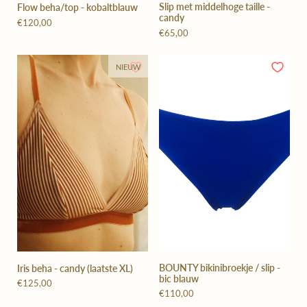
Slip met middelhoge taille -
Flow beha/top - kobaltblauw
candy
€120,00
€65,00
NIEUW
BOUNTY bikinibroekje / slip -
Iris beha - candy (laatste XL)
bic blauw
€125,00
€110,00