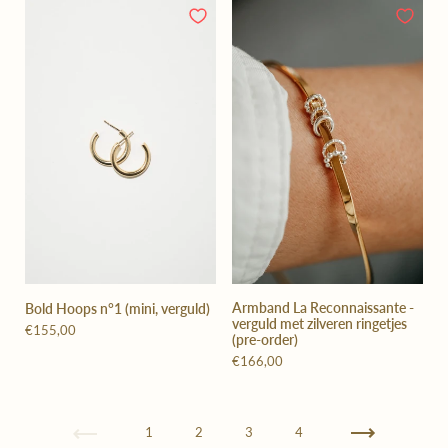
Armband La Reconnaissante -
Bold Hoops n°1 (mini, verguld)
verguld met zilveren ringetjes
€155,00
(pre-order)
€166,00
Vorige
1
2
3
4
Volgende