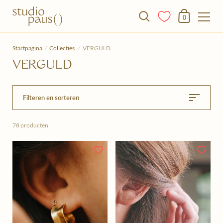
Winkelmandje
0
Doorgaan naar het artikel
Startpagina
/
Collecties
/
VERGULD
VERGULD
Filteren en sorteren
78 producten