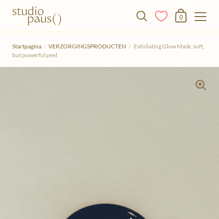
Winkelmandje
0
Doorgaan naar het artikel
Startpagina
/
VERZORGINGSPRODUCTEN
/
Exfoliating Glow Mask: soft,
but powerful peel