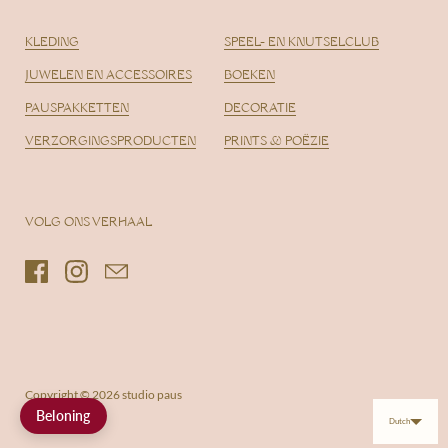
complicaties later in het leven te voorkomen.
KLEDING
SPEEL- EN KNUTSELCLUB
JUWELEN EN ACCESSOIRES
BOEKEN
PAUSPAKKETTEN
DECORATIE
VERZORGINGSPRODUCTEN
PRINTS & POËZIE
VOLG ONS VERHAAL
Facebook
Instagram
Email
Copyright © 2026
studio paus
Beloning
Dutch