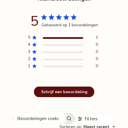
Chroompicolinaat
5
*Reducose is een handelsmerk van Phynova Group Ltd.
Gebaseerd op 1 beoordelingen
De voordelen
5
1
THE carbX is samengesteld met het gepatenteerde ingrediënt witte
4
0
moerbei (Reducose™), dat wordt ondersteund door 9 klinische studies.
3
0
2
0
1
0
Draagt
bij aan een gezonde stofwisseling van suikers en
koolhydraten
*
Chroom ondersteunt het behoud van een normale bloedsuikerspiegel
Schrijf een beoordeling
en draagt
bij aan een normaal macronutriëntenmetabolisme
* in afwachting van goedkeuring door EFSA
Filters
Beoordelingen
De instructies
Sorteren op
:
Meest recent
zoeken