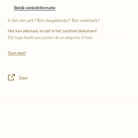
Bekijk winkelinformatie
Is het een jurk? Een slaapkleedje? Een onderjurk?
Het kan allemaal, en dat in het zachtste biokatoen!
Dit topje heeft een zachte rib en elegante V-hals.
De stuks van By Signe werden gemaakt uit 100% biokatoen en zijn
Toon meer!
daardoor heel zacht en ademend. De fijne naad voelt als satijn op je
huid.
Draag het op een warme zomerdag, op koude winterdagen als
basislaag of om te slapen.
Deel
Twijfel je tussen twee maten? Size up!