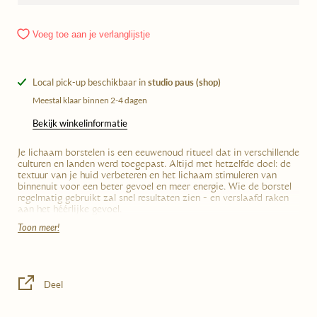
Voeg toe aan je verlanglijstje
Local pick-up beschikbaar in
studio paus (shop)
Meestal klaar binnen 2-4 dagen
Bekijk winkelinformatie
Je lichaam borstelen is een eeuwenoud ritueel dat in verschillende
culturen en landen werd toegepast. Altijd met hetzelfde doel: de
textuur van je huid verbeteren en het lichaam stimuleren van
binnenuit voor een beter gevoel en meer energie. Wie de borstel
regelmatig gebruikt zal snel resultaten zien - en verslaafd raken
aan het héérlijke gevoel.
Toon meer!
Dry brushing helpt om droge huid te voorkomen en te verwijderen,
maar ook de elasticiteit van je huid verbetert, je krijgt meer energie
en voelt je gewoon beter bij regelmatig gebruik. Borstel met
dynamische, lange en rechte stroken in de richting van je hart om je
Deel
zenuwstelsel goed te doen, de bloedsomloop en het lymfesysteem te
stimuleren. Drink na het borstelen altijd heel veel water om alles goed