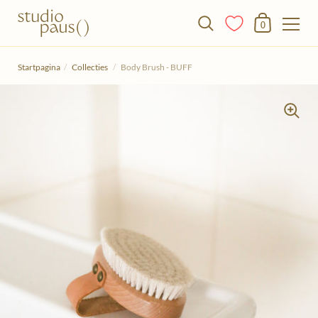
Winkelmandje
0
Doorgaan naar het artikel
Startpagina
/
Collecties
/
Body Brush - BUFF