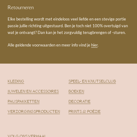
Retourneren
Elke bestelling wordt met eindeloos veel liefde en een stevige portie
passie jullie richting uitgestuurd. Ben je toch niet 100% overtuigd van
wat je ontvangt? Dan kan je het zorgvuldig terugbrengen of -sturen.
Alle geldende voorwaarden en meer info vind je
hier
.
KLEDING
SPEEL- EN KNUTSELCLUB
JUWELEN EN ACCESSOIRES
BOEKEN
PAUSPAKKETTEN
DECORATIE
VERZORGINGSPRODUCTEN
PRINTS & POËZIE
VOLG ONS VERHAAL