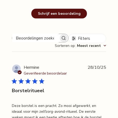
Schrijf een beoordeling
Filters
Beoordelingen
Sorteren op
:
Meest recent
zoeken
Publi
Hermine
28/10/25
Geverifieerde beoordelaar
Borstelritueel
Deze borstel is een pracht. Zo mooi afgewerkt, en
ideaal voor mijn zelfzorg-avond-ritueel. De eerste
weken moest ik een beetje aftasten hoe ik de borstel