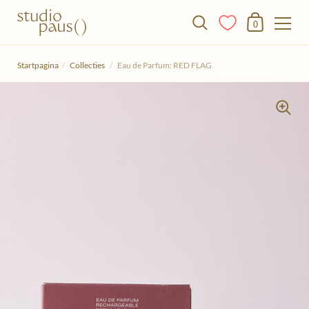
Winkelmandje
0
Doorgaan naar het artikel
Startpagina
/
Collecties
/
Eau de Parfum: RED FLAG