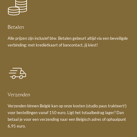
daarbij strikte richtlijnen die het mogelijk maken om échte haute
parfumerie creaties in het leven te roepen en hun creativiteit de vrije
loop te laten zonder synthetische CMR (Carcinogenic Mutagenic
Reprotoxic) ingrediënten of hormoonverstoorders te gebruiken. De
Betalen
geuren bevatten nooit kleurstoffen, UV filters of additieven en ze zijn
altijd vegan.
Alle prijzen zijn inclusief btw. Betalen gebeurt altijd via een beveiligde
verbinding: met kredietkaart of bancontact, jij kiest!
Verzenden
Verzenden binnen België kan op onze kosten (studio paus trakteert!)
voor bestellingen vanaf 150 euro. Ligt het totaalbedrag lager? Dan
betaal je voor een verzending naar een Belgisch adres of ophaalpunt
6,95 euro.