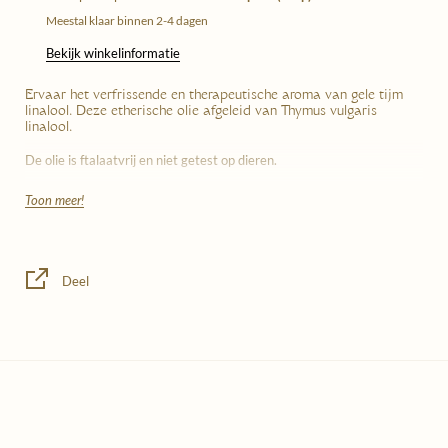
Meestal klaar binnen 2-4 dagen
Bekijk winkelinformatie
Ervaar het verfrissende en therapeutische aroma van gele tijm
linalool. Deze etherische olie afgeleid van Thymus vulgaris
linalool.
De olie is ftalaatvrij en niet getest op dieren.
Toon meer!
Botanical name:
Thymus vulgaris linalool
Part of plant:
all
Deel
Cultivation:
certified organic
Extraction method:
steam distillation
Origin:
La Drome, France
Aroma:
sweet, soft thyme