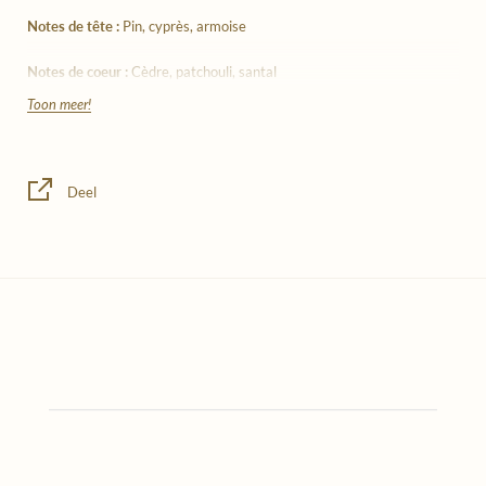
Notes de tête :
Pin, cyprès, armoise
Notes de coeur :
Cèdre, patchouli, santal
Toon meer!
Notes de fond :
Vanille, mousse d'arbre, musc
Deel
240g rode aardewerken geurkaars van Treigny
Met de hand geschoten door de keramiekvakman Benoit
Audureau
Hervulbaar dankzij ons eenvoudig te gebruiken oplaadsysteem
Plantaardige sojawas zonder GMO
Geur zonder CMR en zonder dierlijk materiaal
Met de hand gegoten in Bordeaux
Verbranding: 50 uur
Zoals elk handgemaakt product, kunnen de geurkaarsen kleine
variaties in vorm en kleur vertonen.