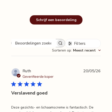
Schrijf een beoordeling
Filters
Beoordelingen
Sorteren op
:
Meest recent
zoeken
Publi
Ruth
20/05/26
Geverifieerde koper
Verslavend goed
Deze gezichts- en lichaamscreme is fantastisch. De