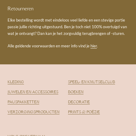
Retourneren
Elke bestelling wordt met eindeloos veel liefde en een stevige portie
passie jullie richting uitgestuurd. Ben je toch niet 100% overtuigd van
wat je ontvangt? Dan kan je het zorgvuldig terugbrengen of -sturen.
Alle geldende voorwaarden en meer info vind je
hier
.
KLEDING
SPEEL- EN KNUTSELCLUB
JUWELEN EN ACCESSOIRES
BOEKEN
PAUSPAKKETTEN
DECORATIE
VERZORGINGSPRODUCTEN
PRINTS & POËZIE