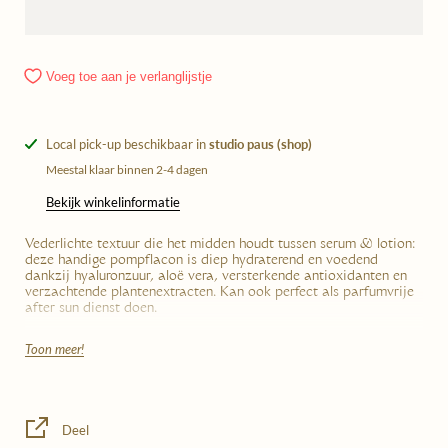
Voeg toe aan je verlanglijstje
Local pick-up beschikbaar in
studio paus (shop)
Meestal klaar binnen 2-4 dagen
Bekijk winkelinformatie
Vederlichte textuur die het midden houdt tussen serum & lotion:
deze handige pompflacon is diep hydraterend en voedend
dankzij hyaluronzuur, aloë vera, versterkende antioxidanten en
verzachtende plantenextracten. Kan ook perfect als parfumvrije
after sun dienst doen.
- Dermatologisch getest en parfumvrij
Toon meer!
- Een hydratatieboost
- Van kop tot teen te gebruiken
Deel