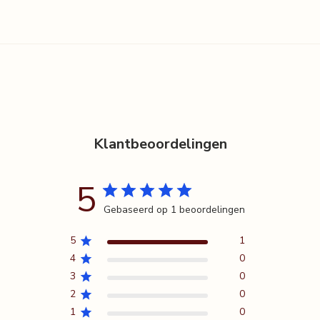
- Voor het ganse gezin
INFINITY is parfumvrij, maar ruikt zacht naar haar pure ingrediënten
zoals olijf, aloë vera en cactusvijg. Eén voor één geoogst bij een
duurzaam gecertificeerde leverancier in Zuid-Italië.
Onze tip? Combineer het met HERO pH voor een extra verzachtend
effect!
Klantbeoordelingen
5
Gebaseerd op 1 beoordelingen
5
1
4
0
3
0
2
0
1
0