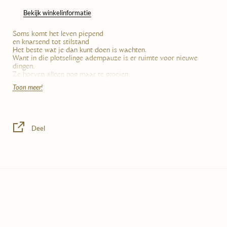
Bekijk winkelinformatie
Soms komt het leven piepend
en knarsend tot stilstand
Het beste wat je dan kunt doen is wachten.
Want in die plotselinge adempauze is er ruimte voor nieuwe
dingen.
Ze hoeven alleen nog maar te groeien.
Toon meer!
Tekst: Katinka Polderman
Beeld: Meike Lieve Bos
Thema: even offline
Categorie: literatuur
Deel
Nummer in serie: 13
Kakkerlakjes zijn verstuurbare boekjes. Zestien pagina’s vol prachtige
teksten en beeld van gevestigd en aanstormend talent. Elk boekje is
duurzaam gedrukt in Nederland, gebonden met een cahiersteek en
wordt geleverd met bijpassende envelop.