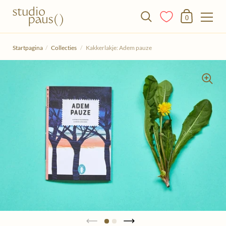
Winkelmandje
0
Doorgaan naar het artikel
Startpagina
/
Collecties
/
Kakkerlakje: Adem pauze