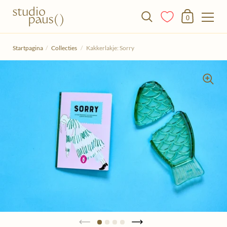
Winkelmandje
0
Doorgaan naar het artikel
Startpagina
/
Collecties
/
Kakkerlakje: Sorry