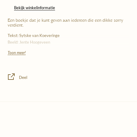
Bekijk winkelinformatie
Een boekje dat je kunt geven aan iedereen die een dikke sorry
verdient.
Tekst: Sytske van Koeveringe
Beeld: Jente Hoogeveen
Thema: het spijt me
Toon meer!
Categorie: literatuur
Nummer in serie: 37
Kakkerlakjes zijn verstuurbare boekjes. Zestien pagina’s vol prachtige
Deel
teksten en beeld van gevestigd en aanstormend talent. Elk boekje is
duurzaam gedrukt in Nederland, gebonden met een cahiersteek en
wordt geleverd met bijpassende envelop.