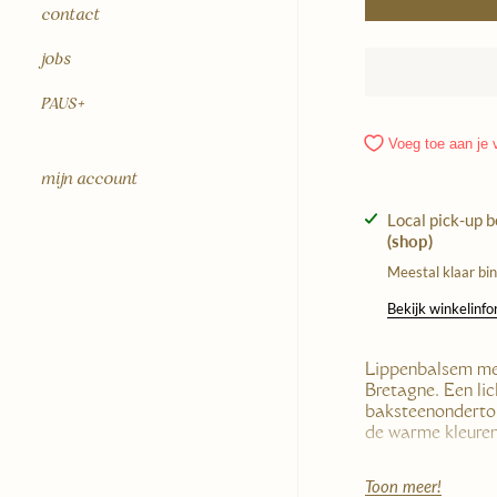
contact
jobs
PAUS+
Voeg toe aan je v
mijn account
Local pick-up 
(shop)
Meestal klaar bi
Bekijk winkelinf
Lippenbalsem met
Bretagne. Een li
baksteenonderton
de warme kleuren
Deze lippenbalsem
Toon meer!