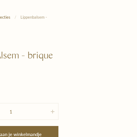
lecties
/
Lippenbalsem -
lsem - brique
 aan je winkelmandje