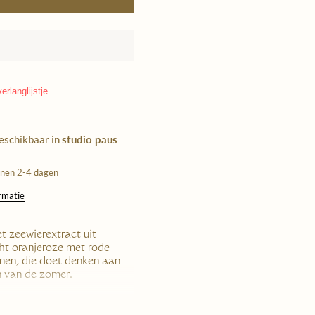
erlanglijstje
beschikbaar in
studio paus
nnen 2-4 dagen
ormatie
 zeewierextract uit
cht oranjeroze met rode
en, die doet denken aan
 van de zomer.
 geeft je een unieke