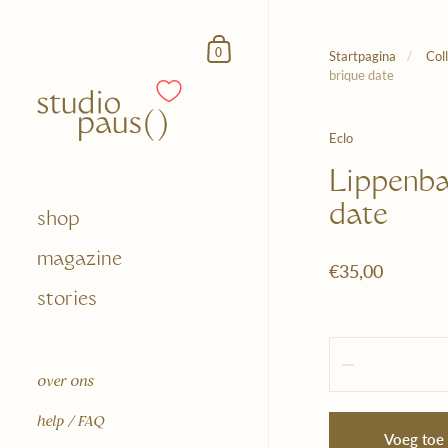
Doorgaan naar het artikel
Winkelmandje
0
Startpagina
/
Col
brique date
Eclo
Lippenba
date
shop
magazine
€35,00
stories
Hoeveelheid
over ons
help / FAQ
Voeg toe