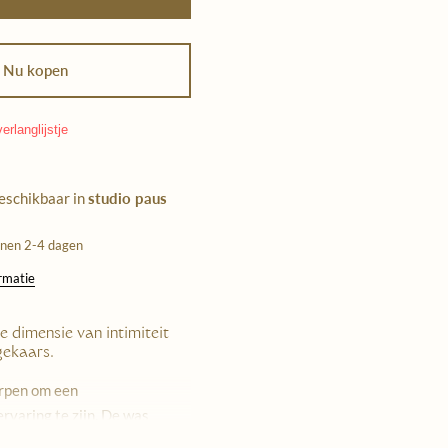
Nu kopen
erlanglijstje
beschikbaar in
studio paus
nnen 2-4 dagen
ormatie
e dimensie van intimiteit
ekaars.
pen om een ​​
rvaring te zijn. De was
 warme, vochtinbrengende