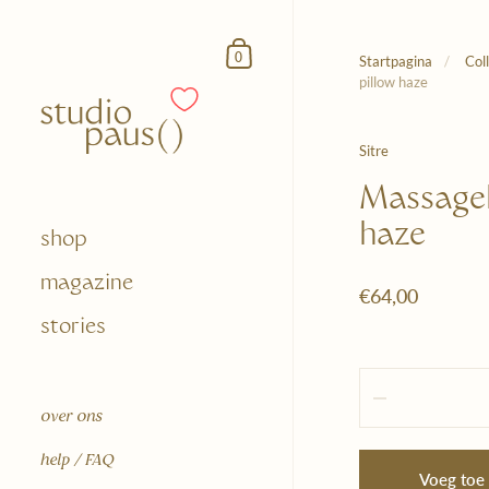
Doorgaan naar het artikel
Winkelmandje
0
Startpagina
/
Col
pillow haze
Sitre
Massagek
haze
shop
magazine
€64,00
stories
Hoeveelheid
over ons
help / FAQ
Voeg toe