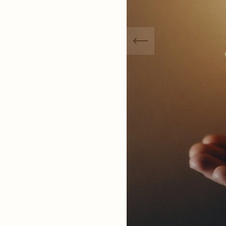
de was aan om te weten wat
t. Giet de was over de huid en
e handen. Masseer totdat de
 wordt opgenomen, waardoor
orgd aanvoelt. De was mag
l worden gebruikt, aangezien
keld voor massage en
tland.
e ingrediënten.
en ftalaten.