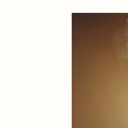
door elke aanraking dieper
tevoren.
ten was op de huid wordt
ze gekalmeerd en verzacht
tuurlijke en voedende
 jojoba-olie, sheaboter en
licate geur van eikenmos,
um en dennen naalden
ven een zachte en serene
n en laat de geur de kamer
oldoende was is gesmolten,
it en laat je de olie afkoelen
eratuur. Elke persoon is