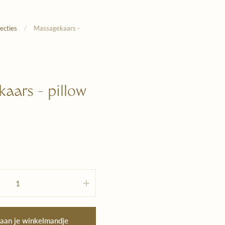
lecties
/
Massagekaars -
aars - pillow
 aan je winkelmandje