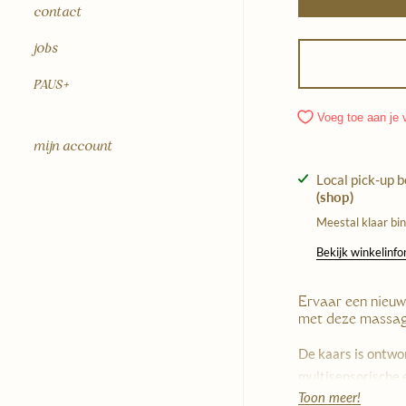
contact
jobs
PAUS+
Voeg toe aan je v
mijn account
Local pick-up 
(shop)
Meestal klaar bi
Bekijk winkelinf
Ervaar een nieuw
met deze massag
De kaars is ontwor
multisensorische e
Toon meer!
verandert in een