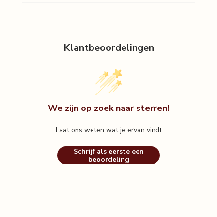
Purifying cleanser 50ml
Soothe & repair moisturizer 50ml
Klantbeoordelingen
Stay balanced serum 30ml
We zijn op zoek naar sterren!
Laat ons weten wat je ervan vindt
Schrijf als eerste een
beoordeling