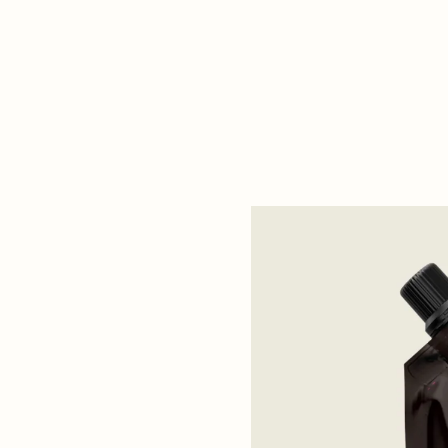
e ingrediënten die helpen de
verbeteren en een droge huid
t je huid gevoed, zacht en
cate en verfrissende geur van
tonen van pomelo, hout,
en amber.
od, citrus, bergamot, en
hoeveelheid aan op de huid
en en masseer in op pas
n nek tot teen, met extra
ge zones zoals ellebogen,