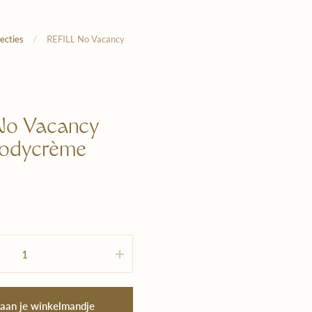
lecties
/
REFILL No Vacancy
No Vacancy
bodycrème
 aan je winkelmandje