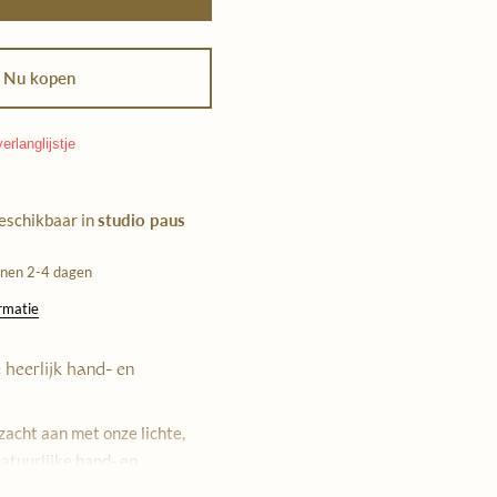
Nu kopen
erlanglijstje
beschikbaar in
studio paus
nnen 2-4 dagen
ormatie
e heerlijk hand- en
ezacht aan met onze lichte,
atuurlijke hand- en
nel absorberende crème zit