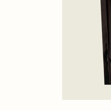
handen. Gebruik dagelijks of
ylic/Capric Triglyceride,
aloe vera) Leaf juice,
 Alcohol, Glyceryl Stearate ,
kii (shea) Butter ,Cetyl
ifera (coconut) Oil,
 (sunflower) Seed Wax,
) Asparagopsis Armata
(fragrance), Prunus
(Sweet Almond) Oil ,
prate , Water (and) Cocos
 Fruit Juice, Gluconolactone
zoate, Xanthan Gum.
00% VEGAN.