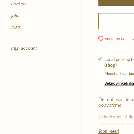
contact
jobs
PAUS+
Voeg toe aan je v
mijn account
Local pick-up 
(shop)
Meestal klaar bi
Bekijk winkelinf
De refill van dez
bodycrème!
Je huid voelt zijd
hydraterende en n
Toon meer!
bodycrème. Deze s