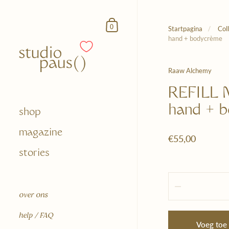
Doorgaan naar het artikel
Winkelmandje
0
Startpagina
/
Col
hand + bodycrème
Raaw Alchemy
REFILL 
hand + 
shop
magazine
€55,00
stories
Hoeveelheid
over ons
help / FAQ
Voeg toe