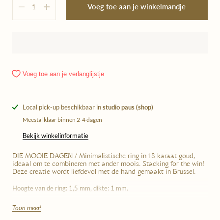
Voeg toe aan je winkelmandje
Voeg toe aan je verlanglijstje
Local pick-up beschikbaar in
studio paus (shop)
Meestal klaar binnen 2-4 dagen
Bekijk winkelinformatie
DIE MOOIE DAGEN / Minimalistische ring in 18 karaat goud,
ideaal om te combineren met ander moois. Stacking for the win!
Deze creatie wordt liefdevol met de hand gemaakt in Brussel.
Hoogte van de ring: 1,5 mm, dikte: 1 mm.
Toon meer!
Wanneer je dit juweel bestelt, doe je een
pre-order
. Elk gouden
sieraad wordt met erg veel zorg bij ons gemaakt, op aanvraag. De