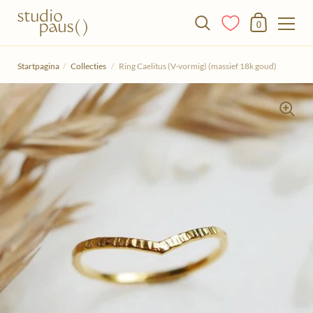
Winkelmandje
0
Doorgaan naar het artikel
Startpagina
/
Collecties
/
Ring Caelitus (V-vormig) (massief 18k goud)