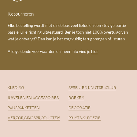
Retourneren
Elke bestelling wordt met eindeloos veel liefde en een stevige portie
passie jullie richting uitgestuurd. Ben je toch niet 100% overtuigd van
wat je ontvangt? Dan kan je het zorgvuldig terugbrengen of -sturen.
Alle geldende voorwaarden en meer info vind je
hier
.
KLEDING
SPEEL- EN KNUTSELCLUB
JUWELEN EN ACCESSOIRES
BOEKEN
PAUSPAKKETTEN
DECORATIE
VERZORGINGSPRODUCTEN
PRINTS & POËZIE