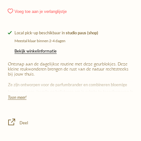
Voeg toe aan je verlanglijstje
Local pick-up beschikbaar in
studio paus (shop)
Meestal klaar binnen 2-4 dagen
Bekijk winkelinformatie
Ontsnap aan de dagelijkse routine met deze geurblokjes. Deze
kleine reukwonderen brengen de rust van de natuur rechtstreeks
bij jouw thuis.
Ze zijn ontworpen voor de parfumbrander en combineren bloemige
tonen van roos, jasmijn en heliotroop om je ruimte te transformeren in
Toon meer!
een oase van plantenvrede. Een natuurlijke ontsnapping, midden in
het hart van jouw woonkamer.
100% biologische sojawas
Deel
Gebruiksduur: 10 uur
15 gram