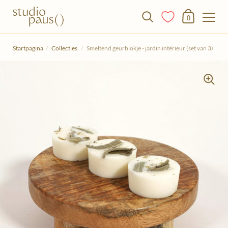
Winkelmandje
0
Doorgaan naar het artikel
Startpagina
/
Collecties
/
Smeltend geurblokje - jardin intérieur (set van 3)