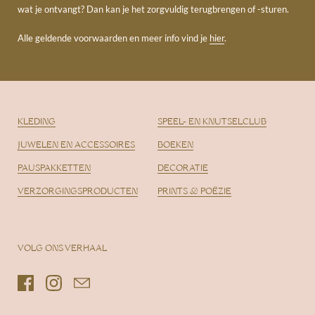
wat je ontvangt? Dan kan je het zorgvuldig terugbrengen of -sturen.
Alle geldende voorwaarden en meer info vind je
hier
.
KLEDING
SPEEL- EN KNUTSELCLUB
JUWELEN EN ACCESSOIRES
BOEKEN
PAUSPAKKETTEN
DECORATIE
VERZORGINGSPRODUCTEN
PRINTS & POËZIE
VOLG ONS VERHAAL
Facebook
Instagram
Email