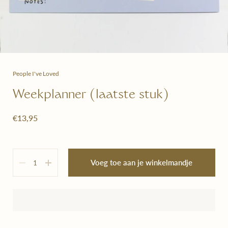
People I've Loved
Weekplanner (laatste stuk)
€13,95
Hoeveelheid
Voeg toe aan je winkelmandje