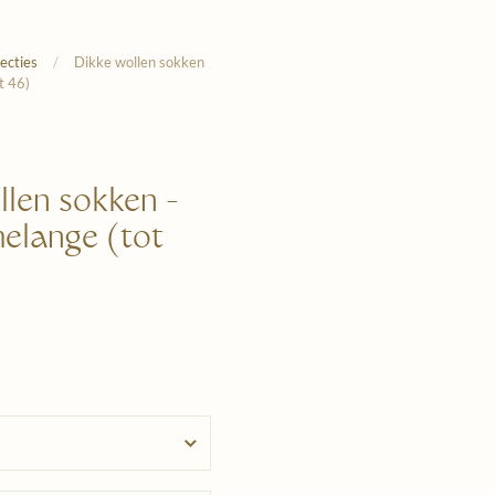
lecties
/
Dikke wollen sokken
t 46)
llen sokken -
elange (tot