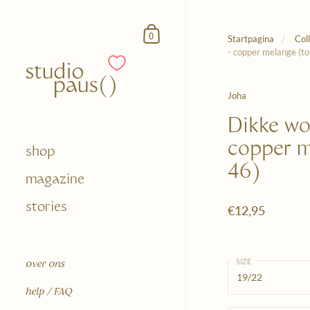
Doorgaan naar het artikel
Winkelmandje
0
Startpagina
/
Col
- copper melange (to
Joha
Dikke wo
copper m
shop
46)
magazine
stories
€12,95
SIZE
over ons
help / FAQ