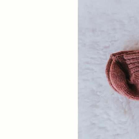
ast erkent en certificeert
e Woolmark alle
Joha. Dit label, uitgegeven
k Company, staat garant
iteit en zuiverste wol.
haamsvocht op en kan tot
n gewicht opnemen. Katoen
king slechts 8% op. Merinowol
id en prikt helemaal niet.