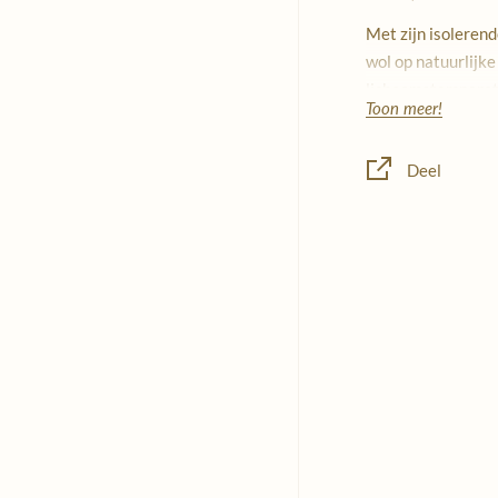
Met zijn isoleren
wol op natuurlijke
lichaamstemperatu
Toon meer!
koud is en verkoel
warm is. Ideaal vo
Deel
zomer.
Gemaakt uit 9
elastaan
Over het merk
Joha geeft priori
productiemethode
Deense bedrijven