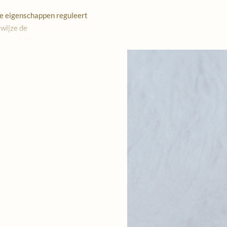
de eigenschappen reguleert
 wijze de
ur – lekker warm als het
end op het lichaam als het
or zowel de winter als de
0% wol, 5% polyamide en 5%
teit aan milieuverantwoorde
n en was een van de eerste
 die het EU ECOLABEL mocht