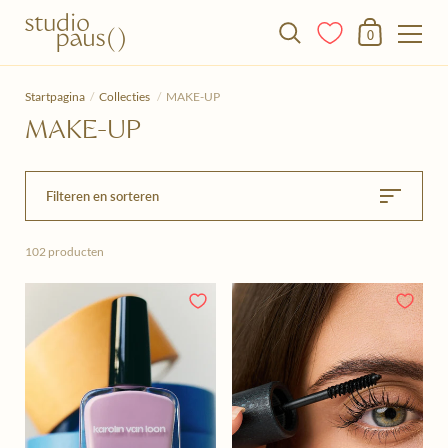
Winkelmandje
0
Doorgaan naar het artikel
Startpagina
/
Collecties
/
MAKE-UP
MAKE-UP
Filteren en sorteren
102 producten