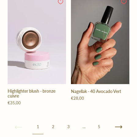
Highlighter blush - bronze
Nagellak - 40 Avocado Vert
cuivre
€28,00
€35,00
Vorige
1
2
3
…
5
Volgende