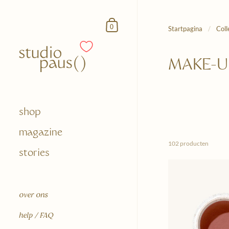
Doorgaan naar het artikel
Winkelmandje
0
Startpagina
/
Coll
MAKE-U
shop
magazine
102 producten
stories
over ons
help / FAQ