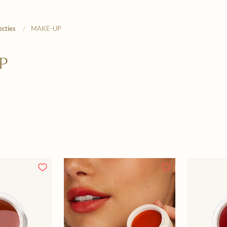
ecties
/
MAKE-UP
P