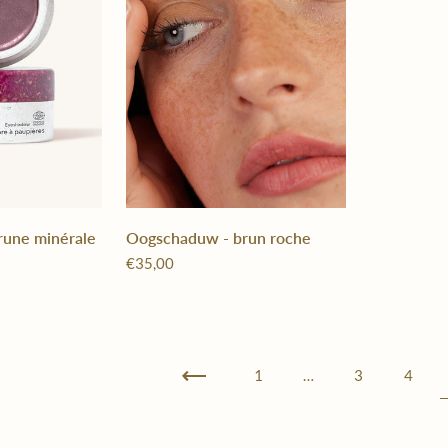
rune minérale
Oogschaduw - brun roche
€35,00
Vorige
1
…
3
4