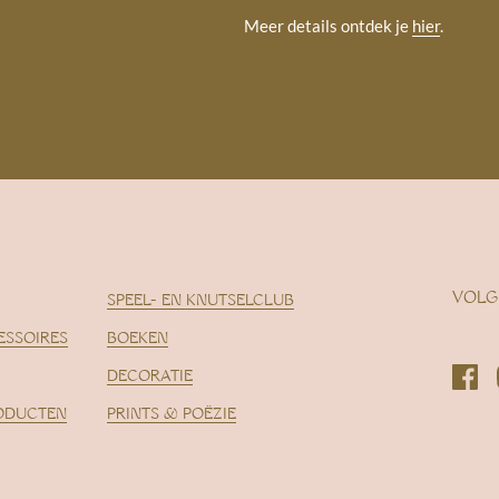
Meer details ontdek je
hier
.
VOLG
SPEEL- EN KNUTSELCLUB
ESSOIRES
BOEKEN
DECORATIE
Fac
ODUCTEN
PRINTS & POËZIE