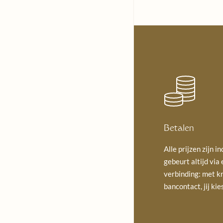
Betalen
Alle prijzen zijn i
gebeurt altijd via
verbinding: met k
bancontact, jij kie